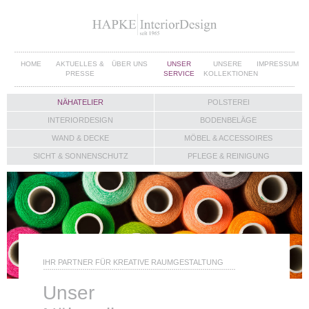
HOME
AKTUELLES &
ÜBER UNS
UNSER
UNSERE
IMPRESSUM
PRESSE
SERVICE
KOLLEKTIONEN
NÄHATELIER
POLSTEREI
INTERIORDESIGN
BODENBELÄGE
WAND & DECKE
MÖBEL & ACCESSOIRES
SICHT & SONNENSCHUTZ
PFLEGE & REINIGUNG
IHR PARTNER FÜR KREATIVE RAUMGESTALTUNG
Unser